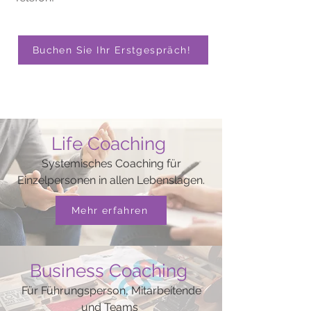
Buchen Sie Ihr Erstgespräch!
Life Coaching
Systemisches Coaching für
Einzelpersonen in allen Lebenslagen.
Mehr erfahren
Business Coaching
Für Führungsperson, Mitarbeitende
und Teams