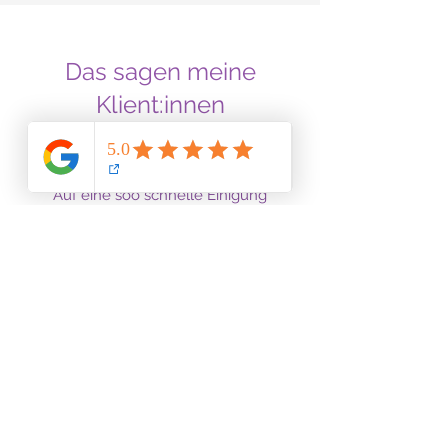
Das sagen meine
Klient:innen
Auf eine soo schnelle Einigung
/Lösung war ich (und 3 Geschwister)
nicht vorbereitet!! Ich sage herzlichen
Dank für die kompetente
Unterstützung in einer angenehmen,
sehr freundlichen Atmosphäre. Super
auf die Art Konflikte zu lösen. Danke
Heike Kolwig